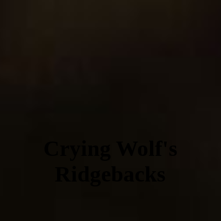
Crying Wolf's
Ridgebacks