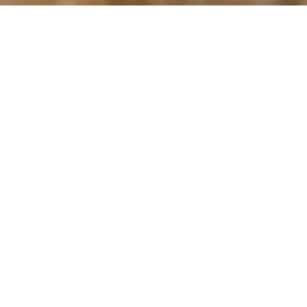
D Wurf - Do it
Again - die
HonkeyDonks 2.0